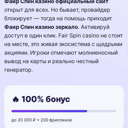
Фаир Спин казино официальный сайт
открыт для всех. Но бывает, провайдер
блокирует — тогда на помощь приходит
Фаир Спин казино зеркало
. Активируй
доступ в один клик. Fair Spin casino не стоит
на месте, это живая экосистема с щедрыми
акциями. Игроки отмечают молниеносный
вывод на карты и реально честный
генератор.
🔥 100% бонус
до 20 000 ₽ + 200 фриспинов