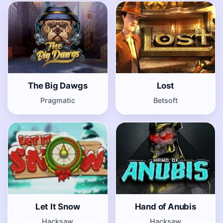
The Big Dawgs
Lost
Pragmatic
Betsoft
Let It Snow
Hand of Anubis
Hacksaw
Hacksaw