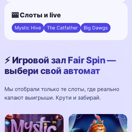
🎰 Слоты и live
Mystic Hive
The Catfather
Big Dawgs
⚡ Игровой зал Fair Spin —
выбери свой автомат
Мы отобрали только те слоты, где реально
капают выигрыши. Крути и забирай.