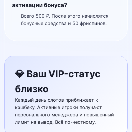
активации бонуса?
Всего 500 ₽. После этого начислятся
бонусные средства и 50 фриспинов.
💎 Ваш VIP-статус
близко
Каждый день слотов приближает к
кэшбеку. Активные игроки получают
персонального менеджера и повышенный
лимит на вывод. Всё по-честному.