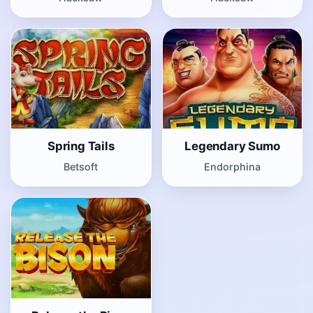
Spring Tails
Legendary Sumo
Betsoft
Endorphina