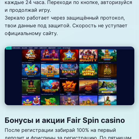
каждые 24 часа. Переходи по кнопке, авторизуйся
и продолжай игру.
Зеркало работает через защищённый протокол,
твои данные под защитой. Скорость не уступает
официальному сайту.
Бонусы и акции Fair Spin casino
После регистрации забирай 100% на первый
депозит и фриспины за регистрацию. По пятницам