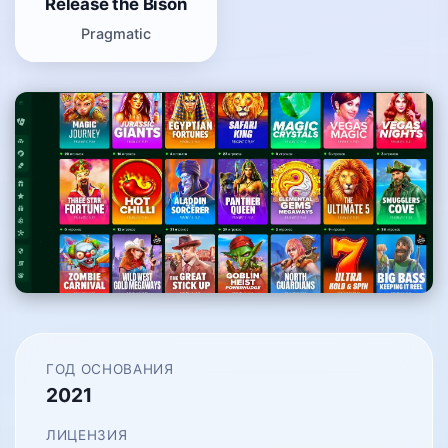
Release the Bison
Pragmatic
ГОД ОСНОВАНИЯ
2021
ЛИЦЕНЗИЯ